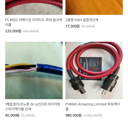
PS #660 어메이징 리미티드 파워 벌크케
2용량 H&H 접점개선제
이블
77,000원
85,000원
220,000원
300,000원
(폐업정리)조노톤 6n sp5500 바이어링
PS#660 Amaizing Limited 파워케이
스피커케이블 선재
블
60,000원
75,000원
980,000원
1,080,000원