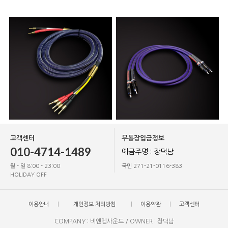
고객센터
무통장입금정보
010-4714-1489
예금주명 : 장덕남
월 - 일 8:00 - 23:00
국민 271-21-0116-383
HOLIDAY OFF
이용안내
개인정보 처리방침
이용약관
고객센터
COMPANY : 비앤엠사운드 / OWNER : 장덕남