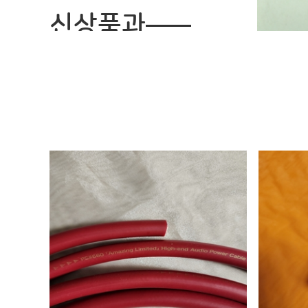
신상품과
인기상품
가장 인기있는 상품들만 선보입니다.
GS # 79 REFERENCE 스피커케이블
MS #212 XLR 하이엔드 인터커넥터
2배 농도 H&H 금은 접점개선제
LD ( 수입원
PS#660 Amaizing Limited 파워케이블
PS #66
980,000
원
1,080,000
원
220,000
+ 전체상품보기