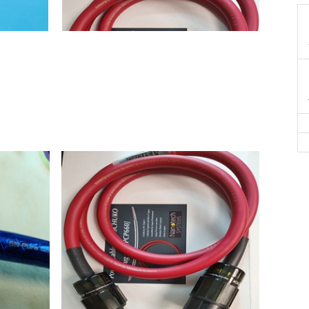
(폐업정리)조노톤 6n sp-5500 바이와이어링 스
)New 
피커케이블
가에 판
60,000
원
75,000
원
100,0