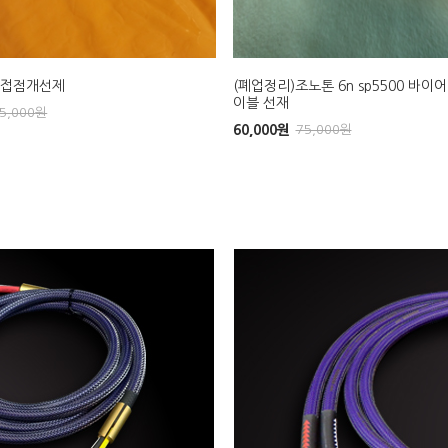
H 접점개선제
(폐업정리)조노톤 6n sp5500 바이
이블 선재
5,000
원
60,000
원
75,000
원