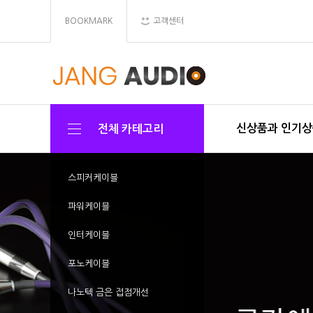
BOOKMARK
고객센터
신상품과 인기
전체 카테고리
스피커케이블
파워케이블
인터케이블
포노케이블
나노텍 금은 접점개선