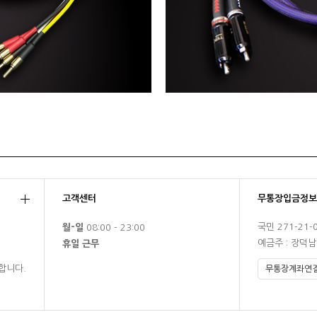
고객센터
무통장입금정보
국민 271-21-
월-일
08:00 - 23:00
예금주 : 장덕
휴일 근무
합니다.