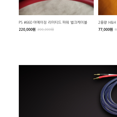
PS #660 어메이징 리미티드 파워 벌크케이블
2용량 H&
220,000
원
300,000
원
77,000
원
8