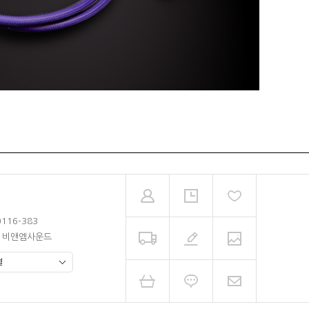
0116-383
남 비앤엠사운드