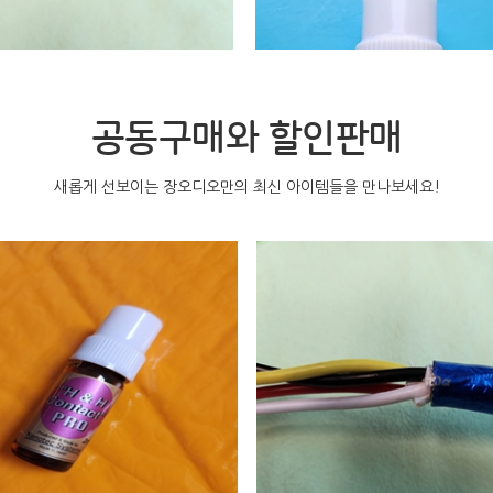
공동구매와 할인판매
새롭게 선보이는 장오디오만의 최신 아이템들을 만나보세요!
0 어메이징 리미티드 파워 벌크케이블
2용량 H&H 접점개선제
원
300,000
원
77,000
원
85,000
원