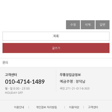
수정
삭제
답변
목록
글쓰기
문의
고객센터
무통장입금정보
010-4714-1489
예금주명 : 장덕남
월 - 일 8:00 - 23:00
국민 271-21-0116-383
HOLIDAY OFF
이용안내
개인정보 처리방침
이용약관
고객센터