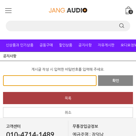
0
신상품과 인기상품
공동구매
할인상품
공지사항
자유게시판
오디오정
공지사항
게시글 작성 시 입력한 비밀번호를 입력해 주세요.
확인
목록
취소
고객센터
무통장입금정보
010-4714-1489
예금주명 : 장덕남