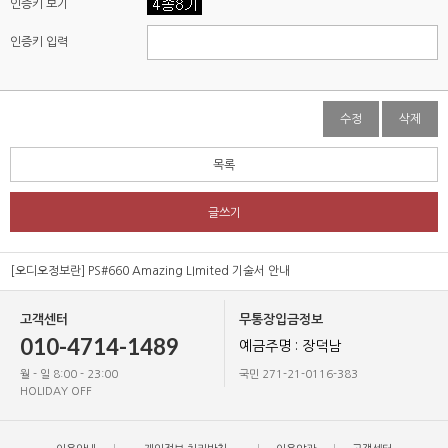
인증키 보기
인증키 입력
수정
삭제
목록
글쓰기
[오디오정보란] PS#660 Amazing LImited 기술서 안내
고객센터
무통장입금정보
010-4714-1489
예금주명 : 장덕남
월 - 일 8:00 - 23:00
국민 271-21-0116-383
HOLIDAY OFF