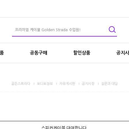
상품
공동구매
할인상품
공지
골든스트라다
오디오정보
자유게시판
공지사항
질문과 대답
스피커케이블 대여합니다.