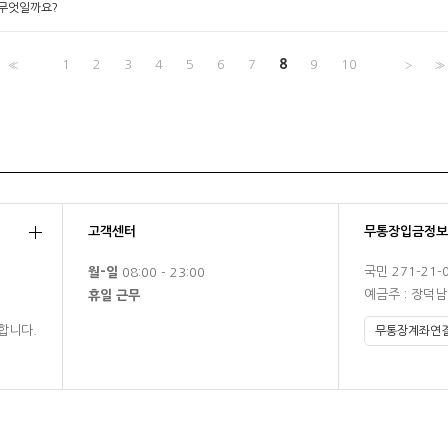
는 무엇일까요?
<<
1
2
3
4
5
6
7
8
9
10
>
>>
고객센터
무통장입금정보
국민 271-21-
월-일
08:00 - 23:00
예금주 : 장덕
휴일 근무
합니다.