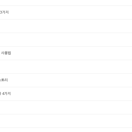
 3가지
인 사용법
생스토리
유 4가지