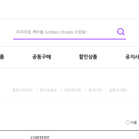
상품
공동구매
할인상품
공지
골든스트라다
오디오정보
자유게시판
공지사항
질문과 대답
이름
CONTENT