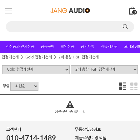
0
신상품과 인기상품
공동구매
할인상품
공지사항
자유게시판
오디오정
접점개선제
Gold 접점개선제
2배 용량 H&H 접점개선제
정렬
상품 준비중 입니다.
고객센터
무통장입금정보
010-4714-1489
예금주명 : 장덕남