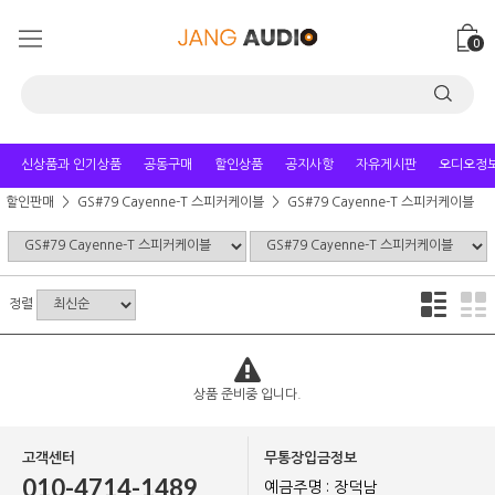
0
신상품과 인기상품
공동구매
할인상품
공지사항
자유게시판
오디오정
할인판매
GS#79 Cayenne-T 스피커케이블
GS#79 Cayenne-T 스피커케이블
정렬
상품 준비중 입니다.
고객센터
무통장입금정보
010-4714-1489
예금주명 : 장덕남