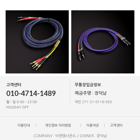
고객센터
무통장입금정보
010-4714-1489
예금주명 : 장덕남
월 - 일 8:00 - 23:00
국민 271-21-0116-383
HOLIDAY OFF
이용안내
개인정보 처리방침
이용약관
고객센터
COMPANY : 비앤엠사운드 / OWNER : 장덕남