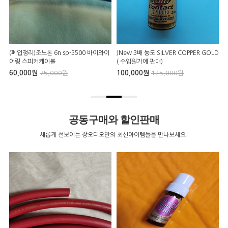
(폐업정리)조노톤 6n sp-5500 바이와이
)New 3배 농도 SILVER COPPER GOLD
P
어링 스피커케이블
( 수입원가에 판매)
60,000원
75,000원
100,000원
125,000원
9
공동구매와 할인판매
새롭게 선보이는 장오디오만의 최신아이템들을 만나보세요!