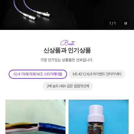
1/1
Best
신상품과 인기상품
가장 인기있는 상품들만 선보입니다.
GS # 79 REFERENCE 스피커케이블
MS #212 XLR 하이엔드 인터커넥터
2배 농도 H&H 금은 접점개선제