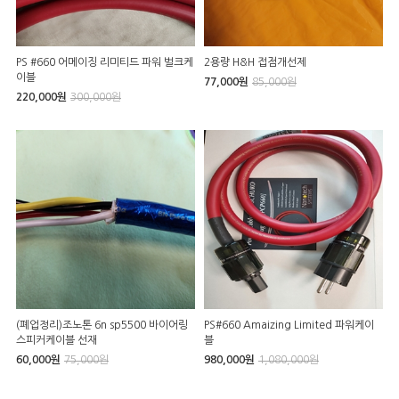
PS #660 어메이징 리미티드 파워 벌크케
2용량 H&H 접점개선제
이블
77,000원
85,000원
220,000원
300,000원
(폐업정리)조노톤 6n sp5500 바이어링
PS#660 Amaizing Limited 파워케이
스피커케이블 선재
블
60,000원
75,000원
980,000원
1,080,000원