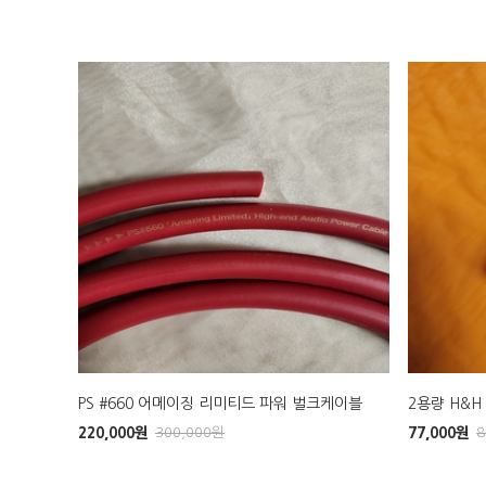
PS #660 어메이징 리미티드 파워 벌크케이블
2용량 H&
220,000
원
300,000
원
77,000
원
8