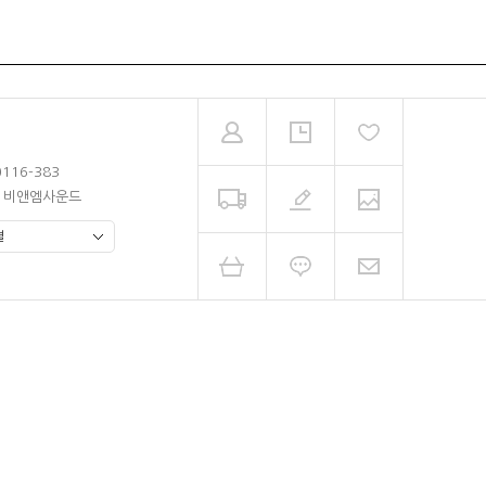
0116-383
남 비앤엠사운드