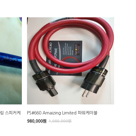
어링 스피커케
PS#660 Amaizing Limited 파워케이블
980,000
원
1,080,000
원