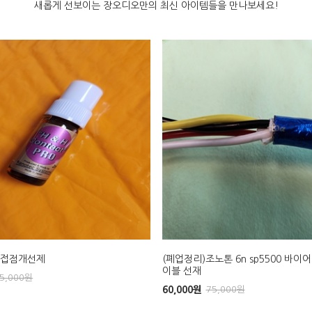
새롭게 선보이는 장오디오만의 최신 아이템들을 만나보세요!
H 접점개선제
(폐업정리)조노톤 6n sp5500 바이
이블 선재
5,000
원
60,000
원
75,000
원