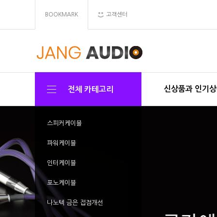
BOOKMARK
고객센터
신상품과 인기
전체 카테고리
스피커케이블
파워케이블
인터케이블
포노케이블
나노텍 금은 접점개선