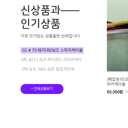
신상품과
인기상품
가장 인기있는 상품들만 선보입니다.
GS # 79 REFERENCE 스피커케이블
MS #212 XLR 하이엔드 인터커넥터
2배 농도 H&H 금은 접점개선제
케이블
2용량 H&H 접점개선제
(폐업정리)조
피커케이블
77,000
원
85,000
원
+ 전체상품보기
60,000
원
7