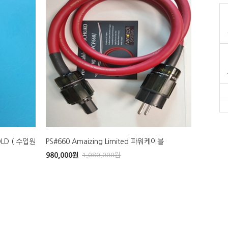
OLD ( 수입원
PS#660 Amaizing Limited 파워케이블
PS #6
980,000
원
1,080,000
원
220,000