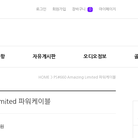
로그인
회원가입
장바구니
0
마이페이지
사항
자유게시판
오디오정보
HOME
> PS#660 Amaizing Limited 파워케이블
Limited 파워케이블
0원
원