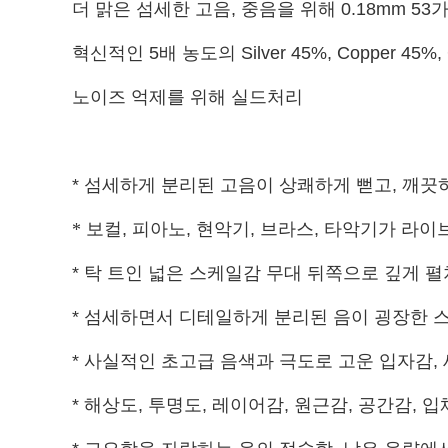
더 맑은 섬세한 고음, 중음을 위해 0.18mm 53
혁신적인 5배 농도의 Silver 45%, Copper 4
노이즈 억제를 위해 실드처리
*
섬세하게 분리된 고음이 상쾌하게 뻗고
,
깨끗하
* 보컬
,
피아노
,
현악기
,
브라스
,
타악기가 라이브
*
탁 트인 넓은 스케일감 무대 뒤쪽으로 깊게 
*
섬세하면서 디테일하게 분리된 음이 굉장한 
*
사실적인 초고급 음색과 극도로 고운 입자감
,
*
해상도
,
투명도
,
레이어감
,
원근감
,
공간감
,
입