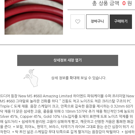
총 상품 금액
0
원
장바구니
구매하기
상세정보 새창 열기
상세 정보를 확대해 보실 수 있습니다.
드디어 등장 New MS #660 Amazing Limited 하이엔드 파워케이블 수퍼 프리미엄 New
MS #660 그야말로 놀라운 진화를 하다.” 진동도 적고 노이즈도 적은 크리스탈 구조의 PC
Triple C 도체 채용. 음장 스케일이 크고, 안쪽으로 깊숙한 음장을 제시하는 0.32mm 60가
닥 채용 더 맑은 섬세한 고음, 중음을 위해 0.18mm 53가닥 추가 채용 혁신적인 5배 농도의
Silver 45%, Copper 45%, Gold 10% 나노입자를 도체의 표면에 도포 노이즈 억제를 위
해 실드처리 * 섬세하게 분리된 고음이 상쾌하게 뻗고, 깨끗하고 선명한 저음은 통쾌한 쾌감
을 준다. * 보컬, 피아노, 현악기, 브라스, 타악기가 라이브 그대로 듣는 순간 심장이 뛰기 시
작한다. * 탁 트인 넓은 스케일감 무대 뒤쪽으로 깊게 펼쳐지는 음장감이 탁월하다. * 섬세하