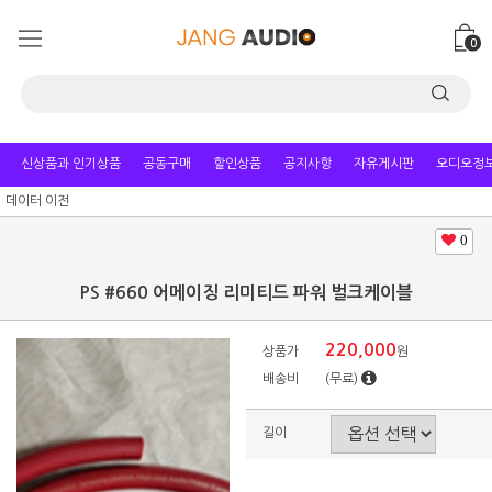
0
신상품과 인기상품
공동구매
할인상품
공지사항
자유게시판
오디오정
데이터 이전
0
PS #660 어메이징 리미티드 파워 벌크케이블
220,000
상품가
원
배송비
(무료)
길이