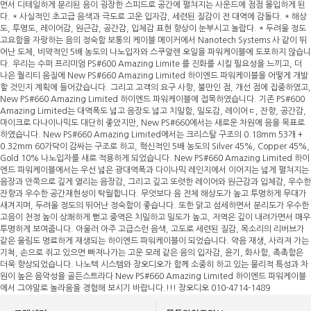
면서 디테일하게 분리된 음이 굉장한 스피드로 공간에 펼쳐지는 사운드에 점점 몰입하게 된
다. * 사실적인 초고급 음색과 극도로 고운 입자감, 세련된 질감이 전 대역에 감돌다. * 해상
도, 투명도, 레이어감, 원근감, 공간감, 입체감 표현 향상이 눈부시고 놀랍다. * 두려울 정도
고요함을 자랑하는 음의 정숙함 보통의 케이블 메이커에서 Nanotech Systems 사 같이 뛰
어난 도체, 비약적인 5배 농도의 나노입자와 스쿠알렌 오일을 파워케이블에 도포하지 않습니
다. 우리는 수퍼 프리미엄 PS#600 Amazing Limite 를 진화를 시킬 필요성을 느끼고, 더
나은 퀄리티 음질에 New PS#660 Amazing Limited 하이엔드 파워케이블을 어떻게 개발
할 것인지 계획에 들어갔습니다. 그리고 고객의 요구 사항, 불만인 점, 개선 점에 집중하였고,
New PS#660 Amazing Limited 하이엔드 파워케이블에 접목하였습니다. 기존 PS#600
Amazing Limited는 대역폭도 넓고 음장도 넓고 치밀함, 밀도감, 레이어ㄷ, 잔향, 공간감,
마이크로 다나이나믹도 대단히 좋았지만, New PS#660에서는 새로운 차원에 음을 목표로
하였습니다. New PS#660 Amazing Limited에서는 크리스탈 구조의 0.18mm 53개 +
0.32mm 60가닥이 감싸는 구조로 하고, 혁신적인 5배 농도의 Silver 45%, Copper 45%,
Gold 10% 나노입자를 새로 적용하게 되었습니다. New PS#660 Amazing Limited 하이
엔드 파워케이블에서는 우선 넓은 광대역폭과 다이나믹 레인지에서 이어지는 넓게 펼쳐지는
음장과 안쪽으로 깊게 열리는 음장감, 그리고 깊고 또렷한 레이어와 원근감과 입체감, 우수한
잔향과 우수한 공간재현성이 탁월합니다. 무엇보다 음 전체 해상도가 높고 투명하게 무대가
새겨지며, 두려울 정도의 뛰어난 정숙함이 좋습니다. 또한 맑고 섬세하면서 분리도가 우수한
고음이 천정 높이 상쾌하게 뻗고 중역은 치밀하고 밀도가 높고, 저역은 깊이 내려가면서 매우
투명하게 보여줍니다. 아울러 아주 고급스런 음색, 고도로 세련된 질감, 목소리의 리버브가
같은 울림도 명료하게 재생되는 하이엔드 파워케이블이 되었습니다. 약음 재생, 사라져 가는
기척, 손으로 쥐고 있으면 빠져나가는 고운 모레 같은 음의 입자감, 윤기, 화사함, 촉촉함은
더욱 향상되었습니다. 나노텍 시스템와 장오디오가 함께 소중히 하고 있는 물리적 특성과 차
원이 높은 음악성을 골든스트라다 New PS#660 Amazing Limited 하이엔드 파워케이블
에서 그야말로 놀라움을 경험해 보시기 바랍니다.!!! 장오디오 010-4714-1489