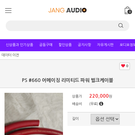
0
신상품과 인기상품
공동구매
할인상품
공지사항
자유게시판
오디오정
데이터 이전
0
PS #660 어메이징 리미티드 파워 벌크케이블
220,000
상품가
원
배송비
(무료)
길이