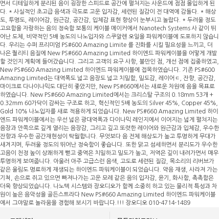
면서 디테일하게 분리된 음이 굉장한 스피드로 공간에 펼쳐지는 사운드에 점점 몰입하게 된
다. * 사실적인 초고급 음색과 극도로 고운 입자감, 세련된 질감이 전 대역에 감돌다. * 해상
도, 투명도, 레이어감, 원근감, 공간감, 입체감 표현 향상이 눈부시고 놀랍다. * 두려울 정도
고요함을 자랑하는 음의 정숙함 보통의 케이블 메이커에서 Nanotech Systems 사 같이 뛰
어난 도체, 비약적인 5배 농도의 나노입자와 스쿠알렌 오일을 파워케이블에 도포하지 않습니
다. 우리는 수퍼 프리미엄 PS#600 Amazing Limite 를 진화를 시킬 필요성을 느끼고, 더
나은 퀄리티 음질에 New PS#660 Amazing Limited 하이엔드 파워케이블을 어떻게 개발
할 것인지 계획에 들어갔습니다. 그리고 고객의 요구 사항, 불만인 점, 개선 점에 집중하였고,
New PS#660 Amazing Limited 하이엔드 파워케이블에 접목하였습니다. 기존 PS#600
Amazing Limited는 대역폭도 넓고 음장도 넓고 치밀함, 밀도감, 레이어ㄷ, 잔향, 공간감,
마이크로 다나이나믹도 대단히 좋았지만, New PS#660에서는 새로운 차원에 음을 목표로
하였습니다. New PS#660 Amazing Limited에서는 크리스탈 구조의 0.18mm 53개 +
0.32mm 60가닥이 감싸는 구조로 하고, 혁신적인 5배 농도의 Silver 45%, Copper 45%,
Gold 10% 나노입자를 새로 적용하게 되었습니다. New PS#660 Amazing Limited 하이
엔드 파워케이블에서는 우선 넓은 광대역폭과 다이나믹 레인지에서 이어지는 넓게 펼쳐지는
음장과 안쪽으로 깊게 열리는 음장감, 그리고 깊고 또렷한 레이어와 원근감과 입체감, 우수한
잔향과 우수한 공간재현성이 탁월합니다. 무엇보다 음 전체 해상도가 높고 투명하게 무대가
새겨지며, 두려울 정도의 뛰어난 정숙함이 좋습니다. 또한 맑고 섬세하면서 분리도가 우수한
고음이 천정 높이 상쾌하게 뻗고 중역은 치밀하고 밀도가 높고, 저역은 깊이 내려가면서 매우
투명하게 보여줍니다. 아울러 아주 고급스런 음색, 고도로 세련된 질감, 목소리의 리버브가
같은 울림도 명료하게 재생되는 하이엔드 파워케이블이 되었습니다. 약음 재생, 사라져 가는
기척, 손으로 쥐고 있으면 빠져나가는 고운 모레 같은 음의 입자감, 윤기, 화사함, 촉촉함은
더욱 향상되었습니다. 나노텍 시스템와 장오디오가 함께 소중히 하고 있는 물리적 특성과 차
원이 높은 음악성을 골든스트라다 New PS#660 Amazing Limited 하이엔드 파워케이블
에서 그야말로 놀라움을 경험해 보시기 바랍니다.!!! 장오디오 010-4714-1489