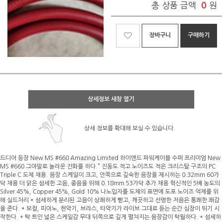
총 상품 금액
0
원
장바구니
구매하기
상세정보 새창 열기
상세 정보를 확대해 보실 수 있습니다.
드디어 등장 New MS #660 Amazing Limited 하이엔드 파워케이블 수퍼 프리미엄 New
MS #660 그야말로 놀라운 진화를 하다.” 진동도 적고 노이즈도 적은 크리스탈 구조의 PC
Triple C 도체 채용. 음장 스케일이 크고, 안쪽으로 깊숙한 음장을 제시하는 0.32mm 60가
닥 채용 더 맑은 섬세한 고음, 중음을 위해 0.18mm 53가닥 추가 채용 혁신적인 5배 농도의
Silver 45%, Copper 45%, Gold 10% 나노입자를 도체의 표면에 도포 노이즈 억제를 위
해 실드처리 * 섬세하게 분리된 고음이 상쾌하게 뻗고, 깨끗하고 선명한 저음은 통쾌한 쾌감
을 준다. * 보컬, 피아노, 현악기, 브라스, 타악기가 라이브 그대로 듣는 순간 심장이 뛰기 시
작한다. * 탁 트인 넓은 스케일감 무대 뒤쪽으로 깊게 펼쳐지는 음장감이 탁월하다. * 섬세하