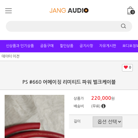
0
신상품과 인기상품
공동구매
할인상품
공지사항
자유게시판
오디오정
데이터 이전
0
PS #660 어메이징 리미티드 파워 벌크케이블
220,000
상품가
원
배송비
(무료)
길이