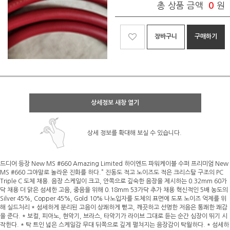
총 상품 금액
0
원
장바구니
구매하기
상세정보 새창 열기
상세 정보를 확대해 보실 수 있습니다.
드디어 등장 New MS #660 Amazing Limited 하이엔드 파워케이블 수퍼 프리미엄 New
MS #660 그야말로 놀라운 진화를 하다.” 진동도 적고 노이즈도 적은 크리스탈 구조의 PC
Triple C 도체 채용. 음장 스케일이 크고, 안쪽으로 깊숙한 음장을 제시하는 0.32mm 60가
닥 채용 더 맑은 섬세한 고음, 중음을 위해 0.18mm 53가닥 추가 채용 혁신적인 5배 농도의
Silver 45%, Copper 45%, Gold 10% 나노입자를 도체의 표면에 도포 노이즈 억제를 위
해 실드처리 * 섬세하게 분리된 고음이 상쾌하게 뻗고, 깨끗하고 선명한 저음은 통쾌한 쾌감
을 준다. * 보컬, 피아노, 현악기, 브라스, 타악기가 라이브 그대로 듣는 순간 심장이 뛰기 시
작한다. * 탁 트인 넓은 스케일감 무대 뒤쪽으로 깊게 펼쳐지는 음장감이 탁월하다. * 섬세하