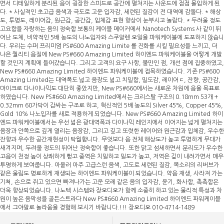
면서 디테일하게 분리된 음이 굉장한 스피드로 공간에 펼쳐지는 사운드에 점점 몰입하게 된
다. * 사실적인 초고급 음색과 극도로 고운 입자감, 세련된 질감이 전 대역에 감돌다. * 해상
도, 투명도, 레이어감, 원근감, 공간감, 입체감 표현 향상이 눈부시고 놀랍다. * 두려울 정도
고요함을 자랑하는 음의 정숙함 보통의 케이블 메이커에서 Nanotech Systems 사 같이 뛰
어난 도체, 비약적인 5배 농도의 나노입자와 스쿠알렌 오일을 파워케이블에 도포하지 않습니
다. 우리는 수퍼 프리미엄 PS#600 Amazing Limite 를 진화를 시킬 필요성을 느끼고, 더
나은 퀄리티 음질에 New PS#660 Amazing Limited 하이엔드 파워케이블을 어떻게 개발
할 것인지 계획에 들어갔습니다. 그리고 고객의 요구 사항, 불만인 점, 개선 점에 집중하였고,
New PS#660 Amazing Limited 하이엔드 파워케이블에 접목하였습니다. 기존 PS#600
Amazing Limited는 대역폭도 넓고 음장도 넓고 치밀함, 밀도감, 레이어ㄷ, 잔향, 공간감,
마이크로 다나이나믹도 대단히 좋았지만, New PS#660에서는 새로운 차원에 음을 목표로
하였습니다. New PS#660 Amazing Limited에서는 크리스탈 구조의 0.18mm 53개 +
0.32mm 60가닥이 감싸는 구조로 하고, 혁신적인 5배 농도의 Silver 45%, Copper 45%,
Gold 10% 나노입자를 새로 적용하게 되었습니다. New PS#660 Amazing Limited 하이
엔드 파워케이블에서는 우선 넓은 광대역폭과 다이나믹 레인지에서 이어지는 넓게 펼쳐지는
음장과 안쪽으로 깊게 열리는 음장감, 그리고 깊고 또렷한 레이어와 원근감과 입체감, 우수한
잔향과 우수한 공간재현성이 탁월합니다. 무엇보다 음 전체 해상도가 높고 투명하게 무대가
새겨지며, 두려울 정도의 뛰어난 정숙함이 좋습니다. 또한 맑고 섬세하면서 분리도가 우수한
고음이 천정 높이 상쾌하게 뻗고 중역은 치밀하고 밀도가 높고, 저역은 깊이 내려가면서 매우
투명하게 보여줍니다. 아울러 아주 고급스런 음색, 고도로 세련된 질감, 목소리의 리버브가
같은 울림도 명료하게 재생되는 하이엔드 파워케이블이 되었습니다. 약음 재생, 사라져 가는
기척, 손으로 쥐고 있으면 빠져나가는 고운 모레 같은 음의 입자감, 윤기, 화사함, 촉촉함은
더욱 향상되었습니다. 나노텍 시스템와 장오디오가 함께 소중히 하고 있는 물리적 특성과 차
원이 높은 음악성을 골든스트라다 New PS#660 Amazing Limited 하이엔드 파워케이블
에서 그야말로 놀라움을 경험해 보시기 바랍니다.!!! 장오디오 010-4714-1489