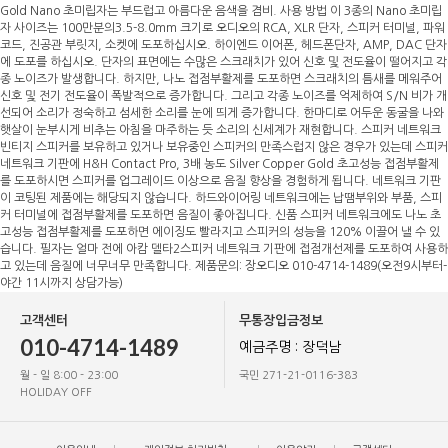
Gold Nano 초미립자는 부드럽고 아름다운 음색을 겸비. 사용 방법 이 3종의 Nano 초미립
자 사이즈는 100만분의3.5-8.0mm 크기로 오디오의 RCA, XLR 단자, 스피커 터미널, 파워
코드, 진공관 부릿지, 소켓에 도포하십시오. 하이엔드 이어폰, 헤드폰단자, AMP, DAC 단자
에 도포를 하십시오. 단자의 표면에는 수많은 스크래치가 있어 신호 및 전도율이 떨어지고 각
종 노이즈가 발생합니다. 하지만, 나노 접점부활제를 도포하면 스크래치의 틈새를 메워주어
신호 및 전기 전도율이 폭발적으로 증가합니다. 그리고 각종 노이즈를 억제하여 S/N 비가 개
선되어 소리가 정숙하고 섬세한 소리를 눈에 띄게 증가합니다. 한마디로 어두운 동굴을 나와
햇살이 눈부시게 비추는 아침을 마주하는 듯 소리의 신세계가 재현합니다. 스피커 네트워크
빈티지 스피커를 보유하고 있거나 보유중인 스피커의 만족스럽지 않은 경우가 있는데 스피커
네트워크 기판에 H&H Contact Pro, 3배 농도 Silver Copper Gold 초고성능 접점부활제
를 도포하시면 스피커를 업그레이드 이상으로 음질 향상을 경험하게 됩니다. 네트워크 기판
이 코팅된 제품에는 해당되지 않습니다. 하드와이어링 네트워크에는 납땜부위와 부품, 스피
커 터미널에 접점부활제를 도포하면 음질이 좋아집니다. 신품 스피커 네트워크에도 나노 초
고성능 접점부활제를 도포하면 에이징도 빨라지고 스피커의 성능을 120% 이끌어 낼 수 있
습니다. 필자는 얼마 전에 아캄 델타2스피커 네트워크 기판에 접점개선제를 도포하여 사용하
고 있는데 음질에 너무너무 만족합니다. 제품문의: 장오디오 010-4714-1489(오전9시부터-
야간 11시까지 상담가능)
고객센터
무통장입금정보
010-4714-1489
예금주명 : 장덕남
월 - 일 8:00 - 23:00
국민 271-21-0116-383
HOLIDAY OFF