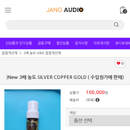
0
신상품과 인기상품
공동구매
할인상품
공지사항
자유게시판
오디오정
접점개선제
2배 농도 H&H 접점개선제
0
)New 3배 농도 SILVER COPPER GOLD ( 수입원가에 판매)
100,000
상품가
원
배송비
(무료)
색상