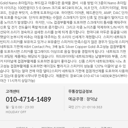
Gold Nano 초미립자는 부드럽고 아름다운 음색을 겸비. 사용 방법 이 3종의 Nano 초미립
자 사이즈는 100만분의3.5-8.0mm 크기로 오디오의 RCA, XLR 단자, 스피커 터미널, 파워
코드, 진공관 부릿지, 소켓에 도포하십시오. 하이엔드 이어폰, 헤드폰단자, AMP, DAC 단자
에 도포를 하십시오. 단자의 표면에는 수많은 스크래치가 있어 신호 및 전도율이 떨어지고 각
종 노이즈가 발생합니다. 하지만, 나노 접점부활제를 도포하면 스크래치의 틈새를 메워주어
신호 및 전기 전도율이 폭발적으로 증가합니다. 그리고 각종 노이즈를 억제하여 S/N 비가 개
선되어 소리가 정숙하고 섬세한 소리를 눈에 띄게 증가합니다. 한마디로 어두운 동굴을 나와
햇살이 눈부시게 비추는 아침을 마주하는 듯 소리의 신세계가 재현합니다. 스피커 네트워크
빈티지 스피커를 보유하고 있거나 보유중인 스피커의 만족스럽지 않은 경우가 있는데 스피커
네트워크 기판에 H&H Contact Pro, 3배 농도 Silver Copper Gold 초고성능 접점부활제
를 도포하시면 스피커를 업그레이드 이상으로 음질 향상을 경험하게 됩니다. 네트워크 기판
이 코팅된 제품에는 해당되지 않습니다. 하드와이어링 네트워크에는 납땜부위와 부품, 스피
커 터미널에 접점부활제를 도포하면 음질이 좋아집니다. 신품 스피커 네트워크에도 나노 초
고성능 접점부활제를 도포하면 에이징도 빨라지고 스피커의 성능을 120% 이끌어 낼 수 있
습니다. 필자는 얼마 전에 아캄 델타2스피커 네트워크 기판에 접점개선제를 도포하여 사용하
고 있는데 음질에 너무너무 만족합니다. 제품문의: 장오디오 010-4714-1489(오전9시부터-
야간 11시까지 상담가능)
고객센터
무통장입금정보
010-4714-1489
예금주명 : 장덕남
월 - 일 8:00 - 23:00
국민 271-21-0116-383
HOLIDAY OFF