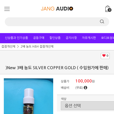
0
신상품과 인기상품
공동구매
할인상품
공지사항
자유게시판
오디오정
접점개선제
2배 농도 H&H 접점개선제
0
)New 3배 농도 SILVER COPPER GOLD ( 수입원가에 판매)
100,000
상품가
원
배송비
(무료)
색상