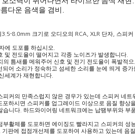
 호소력이 뛰어나면서 라이브한 음색 재현
.
름다운 음색을 겸비
.
의
크기로 오디오의
단자
스피커
3.5-8.0mm
RCA, XLR
,
자에 도포를 하십시오
.
호 및 전도율이 떨어지고 각종 노이즈가 발생합니다
.
의 틈새를 메워주어 신호 및 전기 전도율이 폭발적
선되어 소리가 정숙하고 섬세한 소리를 눈에 띄게 증
 신세계가 재현합니다
.
스피커의 만족스럽지 않은 경우가 있는데 스피커 네트
도포하시면 스피커를 업그레이드 이상으로 음질 향상을
 않습니다
하드와이어링 네트워크에는 납땜부위와 부
.
접점부활제를 도포하면 에이징도 빨라지고 스피커의 성
 기판에 접점개선제를 도포하여 사용하고 있는데 음