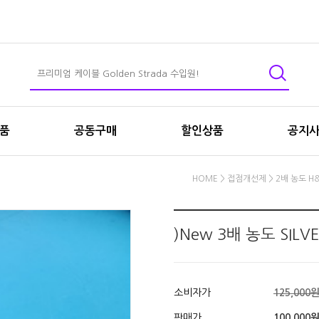
상품
공동구매
할인상품
공지
HOME
>
접점개선제
>
2배 농도 H
)New 3배 농도 SILV
소비자가
125,000
판매가
100,000