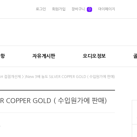
로그인
회원가입
장바구니
0
마이페이지
사항
자유게시판
오디오정보
&H 접점개선제
> )New 3배 농도 SILVER COPPER GOLD ( 수입원가에 판매)
ER COPPER GOLD ( 수입원가에 판매)
원
원