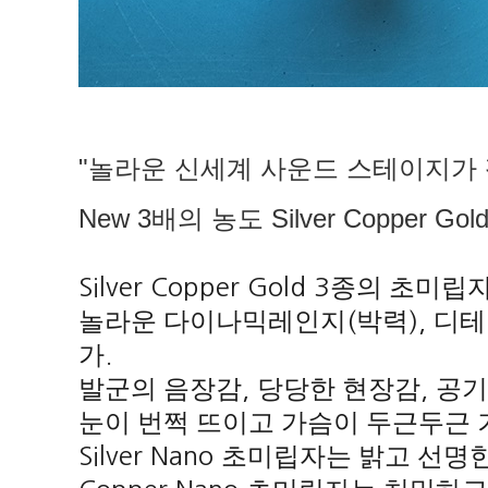
"놀라운 신세계 사운드 스테이지가 
New 3배의 농도 Silver Copper
Silver Copper Gold 3
종의 초미립
놀라운 다이나믹레인지
(
박력
),
디테
가
.
발군의 음장감
,
당당한 현장감
,
공기
눈이 번쩍 뜨이고 가슴이 두근두근 
Silver Nano
초미립자는 밝고 선명한