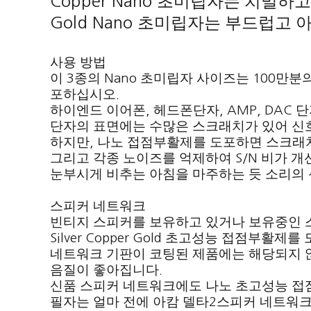
Copper Nano
초미립자는 치밀하고
Gold Nano
초미립자는 부드럽고 아
사용 방법
이
종의
초미립자 사이즈는
만분
3
Nano
100
포하십시오
.
하이엔드 이어폰
헤드폰단자
단
,
, AMP, DAC
단자의 표면에는 수많은 스크래치가 있어 신
하지만
나노 접점부활제를 도포하면 스크래치
,
그리고 각종 노이즈를 억제하여
비가 개
S/N
눈부시게 비추는 아침을 마주하는 듯 소리의
스피커 네트워크
빈티지 스피커를 보유하고 있거나 보유중인 
초고성능 접점부활제를 
Silver Copper Gold
네트워크 기판이 코팅된 제품에는 해당되지
음질이 좋아집니다
.
신품 스피커 네트워크에도 나노 초고성능 
필자는 얼마 전에 아캄 델타
스피커 네트워크
2