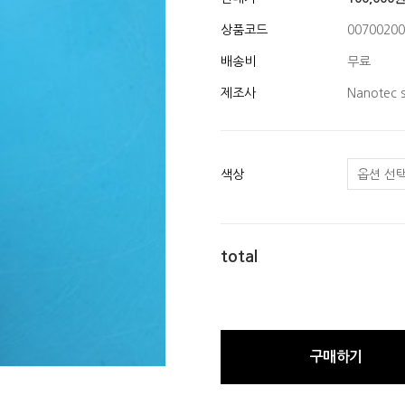
상품코드
00700200
배송비
무료
제조사
Nanotec 
색상
total
구매하기