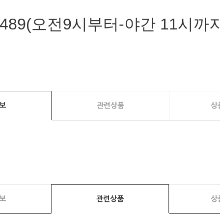
-1489(오전9시부터-야간 11시까
보
관련상품
상
보
관련상품
상