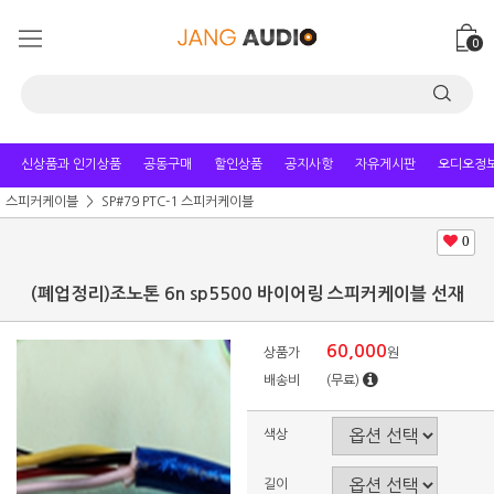
0
신상품과 인기상품
공동구매
할인상품
공지사항
자유게시판
오디오정
스피커케이블
SP#79 PTC-1 스피커케이블
0
(폐업정리)조노톤 6n sp5500 바이어링 스피커케이블 선재
60,000
상품가
원
배송비
(무료)
색상
길이