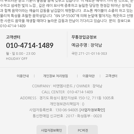
이 부드러운 듣꼬 기분이 좋음을 몸에 갖추고 있습니다. 이 새로운 매력이 가미 된 것으로, 순
수하고 섬세한 빛의 느낌 , 깊은 레이 묘사력 증후하고 농밀한 당당한 현정감 뛰어난 정적감
과 함께 음악이라는 에술의 감동을 남김없이 재현합니다. 조노톤 케이블이 소중히 하고 있는
물리적 특성을 초월한 음악성입니다. “6N SP-5500”에 의해 눈앞에 펼쳐지는 깨끗하고 선명
한 사운드 음악을 재생할 때마다 놀라운 감동과 만남이 기다리고 있습니다. 문의: 장오디오
010-4714-1489
고객센터
무통장입금정보
010-4714-1489
예금주명 : 장덕남
월 - 일 8:00 - 23:00
국민 271-21-0116-383
HOLIDAY OFF
이용안내
개인정보 처리방침
이용약관
고객센터
COMPANY : 비앤엠사운드 / OWNER : 장덕남
CALL CENTER : 010-4714-1489
ADDRESS : 경기도 화성시 동탄지성로 150-12, 711동 1005호
개인정보관리책임자 : ()
사업자등록번호 : 138-06-94805
[사업자정보확인]
통신판매업 신고번호 : 2017 - 화성동부 - 0028
사업자정보확인
PC버전