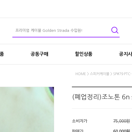
상품
공동구매
할인상품
공지
HOME
>
스피커케이블
>
SP#79 PT
(폐업정리)조노톤 6n
소비자가
75,000원
판매가
60,000원