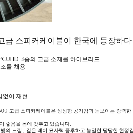
고급 스피커케이블이 한국에 등장하다
종의 고급 소재를 하이브리드
 PCUHD 3
구조를 채용
김없이 재현
5500
고급 스피커케이블은 싱싱항 공기감과 돋보이는 강력한
이 좋음을 몸에 갖추고 있습니다
.
 빛의 느낌
,
깊은 레이 묘사력 증후하고 농밀한 당당한 현정