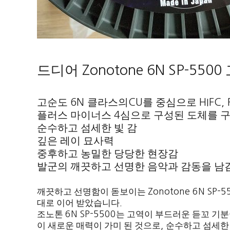
드디어
Zonotone 6N SP-5500
고순도
클라스의
를 중심으로
6N
CU
HIFC,
플러스 마이너스
심으로 구성된 도체를 
4
순수하고 섬세한 빛 감
깊은 레이 묘사력
중후하고 농밀한 당당한 현장감
발군의 깨끗하고 선명한 음악과 감동을 남
깨끗하고 선명함이 돋보이는
Zonotone 6N SP-
대로 이어 받았습니다
.
조노톤
6N SP-5500
는 고역이 부드러운 듣꼬 기분
이 새로운 매력이 가미 된 것으로
,
순수하고 섬세한