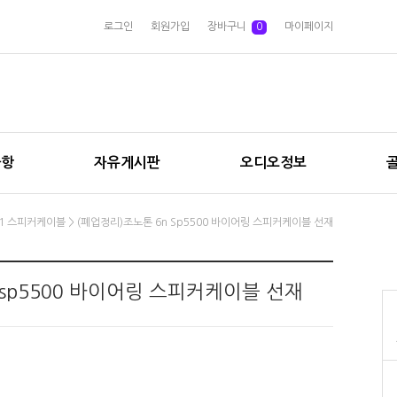
로그인
회원가입
장바구니
0
마이페이지
사항
자유게시판
오디오정보
C-1 스피커케이블
> (폐업정리)조노톤 6n Sp5500 바이어링 스피커케이블 선재
 sp5500 바이어링 스피커케이블 선재