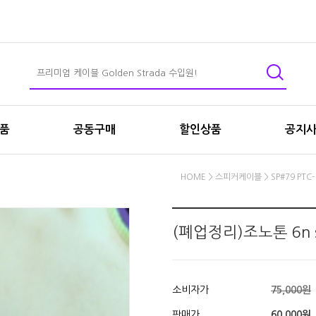
상품
공동구매
할인상품
공지
HOME
>
스피커케이블
>
SP#79 PT
(폐업정리)조노톤 6n
소비자가
75,000원
판매가
60,000원