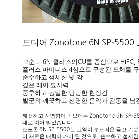
드디어
Zonotone 6N SP-5500
고순도
클라스의
를 중심으로
6N
CU
HIFC,
플러스 마이너스
심으로 구성된 도체를 
4
순수하고 섬세한 빛 감
깊은 레이 묘사력
중후하고 농밀한 당당한 현장감
발군의 깨끗하고 선명한 음악과 감동을 남
깨끗하고 선명함이 돋보이는
Zonotone 6N SP-
대로 이어 받았습니다
.
조노톤
6N SP-5500
는 고역이 부드러운 듣꼬 기분
이 새로운 매력이 가미 된 것으로
,
순수하고 섬세한