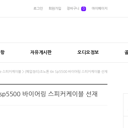
로그인
회원가입
장바구니
0
마이페이지
사항
자유게시판
오디오정보
nce 스피커케이블
> (폐업정리)조노톤 6n Sp5500 바이어링 스피커케이블 선재
 sp5500 바이어링 스피커케이블 선재