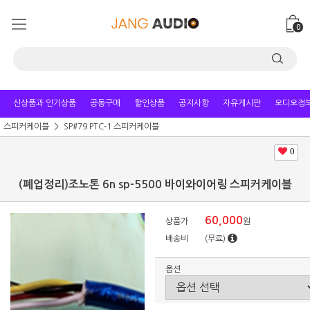
0
신상품과 인기상품
공동구매
할인상품
공지사항
자유게시판
오디오정
스피커케이블
SP#79 PTC-1 스피커케이블
0
(폐업정리)조노톤 6n sp-5500 바이와이어링 스피커케이블
60,000
상품가
원
배송비
(무료)
옵션