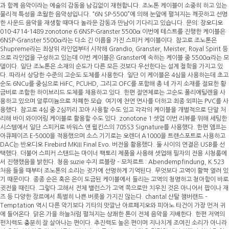
과 함께 음악이라는 에술의 감동을 남김없이 재현합니다. 조노톤 케이블이 소중히 하고 있는
물리적 특성을 초월한 음악성입니다. “6N SP-5500”에 의해 눈앞에 펼쳐지는 깨끗하고 선명
한 사운드 음악을 재생할 때마다 놀라운 감동과 만남이 기다리고 있습니다. 문의: 장오디오
010-4714-1489 zonotone 6 6NSP-Granster 5500α 이번에 테스트를 진행한 케이블은
6NSP-Granster 5500α라는 다소 긴 이름을 가진 스피커 케이블이다. 참고로 조노톤은
Shupreme라는 최상위 라인업부터 시작해 Grandio, Granster, Meister, Royal Spirit 등
으로 라인업을 구성하고 있는데 이번 케이블은 Granster에 속하는 케이블 중 5500α라는 모
델이다. 일단 조노톤은 소재의 순도가 다른 모든 것보다 우선한다는 설계 철학을 가지고 있
다. 따라서 상당한 수준의 고순도 도체를 사용한다. 일단 이 케이블은 4심을 사용하는데 초고
순도 6NCu를 중심으로 HiFC, PCUHD, 그리고 OFC를 포함해 총 네 가지 소재를 절묘한 황
금비로 조합한 하이브리드 도체를 채용하고 있다. 한편 절연체로는 고순도 폴리에틸렌을 사
용하고 있으며 알루미늄으로 차폐한 모습. 여기에 천연 면사를 더하고 최종 외피는 PVC를 사
용했다. 참고로 4심 중 2심끼리 꼬아 사용할 수도 있고 각각의 케이블을 개별적으로 단말 처
리해 바이 와이어링 케이블로 활용할 수도 있다. zonotone 1 셋업 이번 리뷰를 위해 세팅한
시스템에서 일단 스피커로 바워스 앤 윌킨스의 705S3 Signature를 사용했다. 한편 앰프는
아큐페이즈 E-5000을 적용했으며 소스 기기로는 오렌더 A1000을 트랜스포트로 사용하고
DAC는 반오디오 Firebird MKIII Final Evo. 버전을 활용했다. 둘 사이의 연결은 USB를 선
택했다. 더불어 스피커 스탠드는 마이너 팩토리 제품을 사용해 셋업해 필자의 전용 시청룸에
서 진행했음을 밝힌다. 청음 suzie 수지 르블랑 – 모차르트 : Abendempfindung, K.523
처음 들을 때부터 조노톤의 소리는 귓가에 선명하게 기억된다. 무엇보다 고역이 활짝 열려 있
기 때문이다. 종종 순은 혹은 은이 도금된 케이블에서 들리는 고역의 청명하고 청아함이 바로
귓전을 때린다. 그렇다 고해서 전체 밸런스가 고역 쪽으로만 치우친 것은 아니어서 팝이나 재
즈 등 다양한 장르에서 특별히 나쁜 버릇을 가지진 않는다. chantal 샨탈 챔버랜드 –
Temptation 역시 다른 악기보다 기타의 맛깔난 아르페지오와 피아노 타건이 가장 먼저 귀
에 들어온다. 맑은 가을 하늘처럼 펼쳐지는 상쾌한 톤이 전체 음악을 지배한다. 한편 저역의
펀치력도 충분히 잘 살아나는 편이다. 추진력도 높은 편이며 지나치게 조여진 소리가 아니라