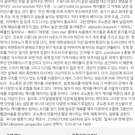
서 음악적인 맛을 잘 살려주는 편이다. 스튜디오 모니터 같은 덤덤함 대신 맛깔난 양념을 친
맛이다. victor wooten 빅터 우튼 – U can’t hold no groove 케이블은 그 자체로 낮은 임
피던스를 갖는 것이 좋다. 우선 케이블 도체 자체가 우수해야겠지만, 굵기가 굵고 최대한 짧
게 쓰는 게 돈 안들이고 성능을 높이는 방법이다. 빅터 우튼의 베이스는 강약 조절, 그것도
중, 저역에서 힘 있게 치고 나가는 순발력이 중요하다. 그런 면에서 조노톤은 매우 날렵하며
저역 해상도를 해치지 않는 선에서 높은 텐션을 유지해준다. abbado requiem 1 아바도/
베를린 필하모닉 – 베르디 ‘레퀴엠 : Dies irae’ 클래식 녹음에서 악기들은 촉촉한 윤기를 머금
고 있다. 건조한 스튜디오 모니터 사운드가 아니라 약간의 자기 색과 톤을 가지고 있는 편. 현
악이나 피아노가 특히 맛깔 난다, 한편 대편성에서도 이런 음색적 특징이 잘 드러나면서 악기
들이 파편화되어 분해되기보단 유기적으로 잘 버무려져 움직이는 모습이 연출된다. 크게 장
르를 가리진 않지만 음색적 강점이 두드러지게 들리는 건 어쩔 수 없다. zonotone 4 총평 케
이블은 거시적으로 보면 작은 세계 같지만 가까이에서 보면 우주처럼 넓은 세계가 펼쳐진다.
무선 인터페이스가 발전하고 있으나 여전히 유선 케이블의 존재 가치는 굳건하며 이 때문에
전원, 스피커 케이블 그리고 디지털 케이블까지 많은 연구, 생산이 진행되고 있는 이유다. 하
지만 설계와 제작 측면에서 미시적인 고난이도의 노하우가 필요하다. 단지 고순도에 최고의
결정 구조를 가지고 있는 도체를 사용한다고 해서 그것이 뛰어난 성능으로 바로 이어지진 않
는다. 조노톤은 굳건한 케이블 지오메트리, 설계 원리를 바탕에 두되 그 바운더리 안에서 매
우 다양한 도체 조합을 해오고 있다. 아마도 필자가 아는 케이블 메이커 중 이렇게 다양한 도
체를 조합해내는 케이블 메이커는 없을 듯하다. 그래서 조노톤은 마치 케이블 부문의 셰프 같
다는 이상이 든다. 겉으로 그저 말랑말랑한 식감에 달콤해 보이는 케이크도 그러한 맛의 기저
엔 단맛을 내는 설탕 뿐 아니라 대단히 다양한 식재료가 투입된다. 조노톤 또한 자신들이 만
들려는 케이블에서 원하는 소리를 얻기 위해 필요한 재료를 매우 다양하게 조합해 그들만의
황금비율을 완성했다. 조노톤이 만들어낸 황금 레시피는 무척 매혹적이다. 일청을 권한다.
글 : 오디오 평론가 코난 제조사 : ZONOTONE (JAPAN) 공식 수입원 : 탑오디오 판매 문의 :
장오디오(www.jangaudio.com) 연락처 : 010-4714-1489