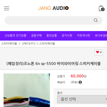
0
신상품과 인기상품
공동구매
할인상품
공지사항
자유게시판
오디오정
스피커케이블
SP#79 PTC-1 스피커케이블
0
(폐업정리)조노톤 6n sp-5500 바이와이어링 스피커케이블
60,000
상품가
원
배송비
(무료)
옵션