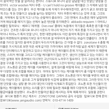
서 음악적인 맛을 잘 살려주는 편이다. 스튜디오 모니터 같은 덤덤함 대신 맛깔난 양념을 친
맛이다. victor wooten 빅터 우튼 – U can’t hold no groove 케이블은 그 자체로 낮은 임
피던스를 갖는 것이 좋다. 우선 케이블 도체 자체가 우수해야겠지만, 굵기가 굵고 최대한 짧
게 쓰는 게 돈 안들이고 성능을 높이는 방법이다. 빅터 우튼의 베이스는 강약 조절, 그것도
중, 저역에서 힘 있게 치고 나가는 순발력이 중요하다. 그런 면에서 조노톤은 매우 날렵하며
저역 해상도를 해치지 않는 선에서 높은 텐션을 유지해준다. abbado requiem 1 아바도/
베를린 필하모닉 – 베르디 ‘레퀴엠 : Dies irae’ 클래식 녹음에서 악기들은 촉촉한 윤기를 머금
고 있다. 건조한 스튜디오 모니터 사운드가 아니라 약간의 자기 색과 톤을 가지고 있는 편. 현
악이나 피아노가 특히 맛깔 난다, 한편 대편성에서도 이런 음색적 특징이 잘 드러나면서 악기
들이 파편화되어 분해되기보단 유기적으로 잘 버무려져 움직이는 모습이 연출된다. 크게 장
르를 가리진 않지만 음색적 강점이 두드러지게 들리는 건 어쩔 수 없다. zonotone 4 총평 케
이블은 거시적으로 보면 작은 세계 같지만 가까이에서 보면 우주처럼 넓은 세계가 펼쳐진다.
무선 인터페이스가 발전하고 있으나 여전히 유선 케이블의 존재 가치는 굳건하며 이 때문에
전원, 스피커 케이블 그리고 디지털 케이블까지 많은 연구, 생산이 진행되고 있는 이유다. 하
지만 설계와 제작 측면에서 미시적인 고난이도의 노하우가 필요하다. 단지 고순도에 최고의
결정 구조를 가지고 있는 도체를 사용한다고 해서 그것이 뛰어난 성능으로 바로 이어지진 않
는다. 조노톤은 굳건한 케이블 지오메트리, 설계 원리를 바탕에 두되 그 바운더리 안에서 매
우 다양한 도체 조합을 해오고 있다. 아마도 필자가 아는 케이블 메이커 중 이렇게 다양한 도
체를 조합해내는 케이블 메이커는 없을 듯하다. 그래서 조노톤은 마치 케이블 부문의 셰프 같
다는 이상이 든다. 겉으로 그저 말랑말랑한 식감에 달콤해 보이는 케이크도 그러한 맛의 기저
엔 단맛을 내는 설탕 뿐 아니라 대단히 다양한 식재료가 투입된다. 조노톤 또한 자신들이 만
들려는 케이블에서 원하는 소리를 얻기 위해 필요한 재료를 매우 다양하게 조합해 그들만의
황금비율을 완성했다. 조노톤이 만들어낸 황금 레시피는 무척 매혹적이다. 일청을 권한다.
글 : 오디오 평론가 코난 제조사 : ZONOTONE (JAPAN) 공식 수입원 : 탑오디오 판매 문의 :
장오디오(www.jangaudio.com) 연락처 : 010-4714-1489