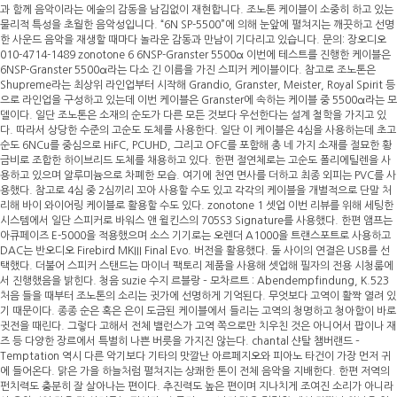
과 함께 음악이라는 에술의 감동을 남김없이 재현합니다. 조노톤 케이블이 소중히 하고 있는
물리적 특성을 초월한 음악성입니다. “6N SP-5500”에 의해 눈앞에 펼쳐지는 깨끗하고 선명
한 사운드 음악을 재생할 때마다 놀라운 감동과 만남이 기다리고 있습니다. 문의: 장오디오
010-4714-1489 zonotone 6 6NSP-Granster 5500α 이번에 테스트를 진행한 케이블은
6NSP-Granster 5500α라는 다소 긴 이름을 가진 스피커 케이블이다. 참고로 조노톤은
Shupreme라는 최상위 라인업부터 시작해 Grandio, Granster, Meister, Royal Spirit 등
으로 라인업을 구성하고 있는데 이번 케이블은 Granster에 속하는 케이블 중 5500α라는 모
델이다. 일단 조노톤은 소재의 순도가 다른 모든 것보다 우선한다는 설계 철학을 가지고 있
다. 따라서 상당한 수준의 고순도 도체를 사용한다. 일단 이 케이블은 4심을 사용하는데 초고
순도 6NCu를 중심으로 HiFC, PCUHD, 그리고 OFC를 포함해 총 네 가지 소재를 절묘한 황
금비로 조합한 하이브리드 도체를 채용하고 있다. 한편 절연체로는 고순도 폴리에틸렌을 사
용하고 있으며 알루미늄으로 차폐한 모습. 여기에 천연 면사를 더하고 최종 외피는 PVC를 사
용했다. 참고로 4심 중 2심끼리 꼬아 사용할 수도 있고 각각의 케이블을 개별적으로 단말 처
리해 바이 와이어링 케이블로 활용할 수도 있다. zonotone 1 셋업 이번 리뷰를 위해 세팅한
시스템에서 일단 스피커로 바워스 앤 윌킨스의 705S3 Signature를 사용했다. 한편 앰프는
아큐페이즈 E-5000을 적용했으며 소스 기기로는 오렌더 A1000을 트랜스포트로 사용하고
DAC는 반오디오 Firebird MKIII Final Evo. 버전을 활용했다. 둘 사이의 연결은 USB를 선
택했다. 더불어 스피커 스탠드는 마이너 팩토리 제품을 사용해 셋업해 필자의 전용 시청룸에
서 진행했음을 밝힌다. 청음 suzie 수지 르블랑 – 모차르트 : Abendempfindung, K.523
처음 들을 때부터 조노톤의 소리는 귓가에 선명하게 기억된다. 무엇보다 고역이 활짝 열려 있
기 때문이다. 종종 순은 혹은 은이 도금된 케이블에서 들리는 고역의 청명하고 청아함이 바로
귓전을 때린다. 그렇다 고해서 전체 밸런스가 고역 쪽으로만 치우친 것은 아니어서 팝이나 재
즈 등 다양한 장르에서 특별히 나쁜 버릇을 가지진 않는다. chantal 샨탈 챔버랜드 –
Temptation 역시 다른 악기보다 기타의 맛깔난 아르페지오와 피아노 타건이 가장 먼저 귀
에 들어온다. 맑은 가을 하늘처럼 펼쳐지는 상쾌한 톤이 전체 음악을 지배한다. 한편 저역의
펀치력도 충분히 잘 살아나는 편이다. 추진력도 높은 편이며 지나치게 조여진 소리가 아니라