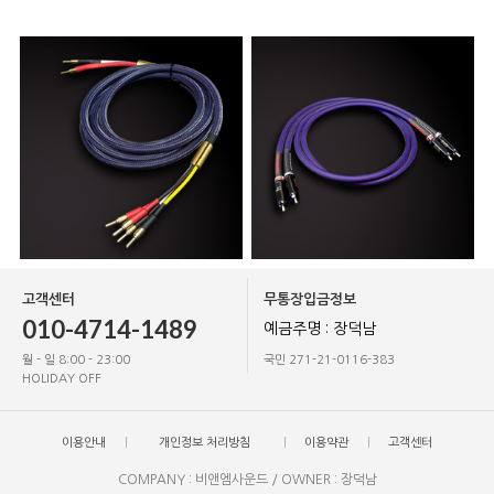
고객센터
무통장입금정보
010-4714-1489
예금주명 : 장덕남
월 - 일 8:00 - 23:00
국민 271-21-0116-383
HOLIDAY OFF
이용안내
개인정보 처리방침
이용약관
고객센터
COMPANY : 비앤엠사운드 / OWNER : 장덕남