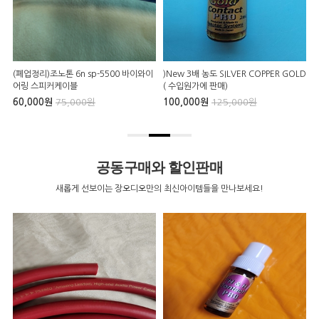
(폐업정리)조노톤 6n sp-5500 바이와이
)New 3배 농도 SILVER COPPER GOLD
P
어링 스피커케이블
( 수입원가에 판매)
60,000원
75,000원
100,000원
125,000원
9
공동구매와 할인판매
새롭게 선보이는 장오디오만의 최신아이템들을 만나보세요!