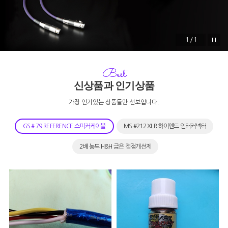
1/1
Best
신상품과 인기상품
가장 인기있는 상품들만 선보입니다.
GS # 79 REFERENCE 스피커케이블
MS #212 XLR 하이엔드 인터커넥터
2배 농도 H&H 금은 접점개선제