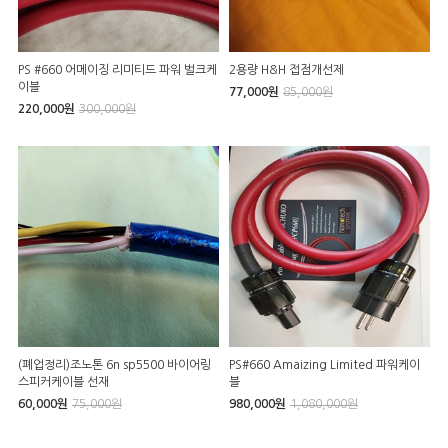
PS #660 어메이징 리미티드 파워 벌크케
2용량 H&H 접점개선제
이블
77,000원
85,000원
220,000원
300,000원
(폐업정리)조노톤 6n sp5500 바이어링
PS#660 Amaizing Limited 파워케이
스피커케이블 선재
블
60,000원
75,000원
980,000원
1,080,000원