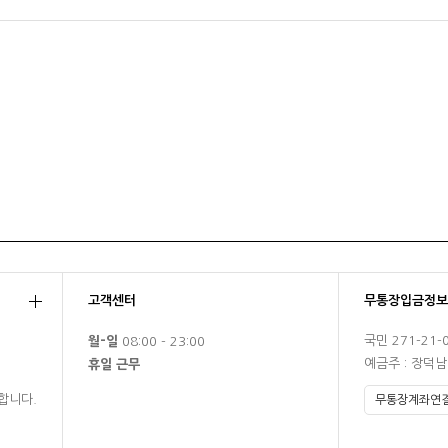
고객센터
무통장입금정보
국민 271-21-
월-일
08:00 - 23:00
예금주 : 장덕
휴일 근무
합니다.