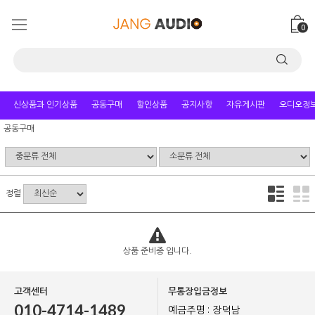
0
신상품과 인기상품
공동구매
할인상품
공지사항
자유게시판
오디오정
공동구매
정렬
상품 준비중 입니다.
고객센터
무통장입금정보
010-4714-1489
예금주명 : 장덕남