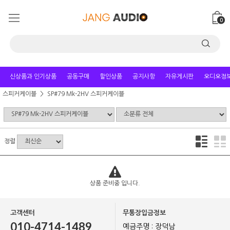
0
신상품과 인기상품
공동구매
할인상품
공지사항
자유게시판
오디오정
스피커케이블
SP#79 Mk-2HV 스피커케이블
정렬
상품 준비중 입니다.
고객센터
무통장입금정보
010-4714-1489
예금주명 : 장덕남