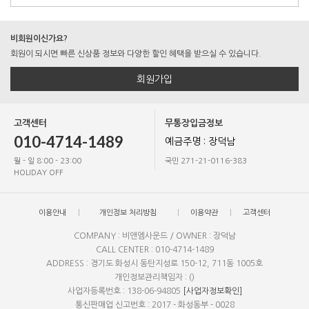
비회원이신가요?
회원이 되시면 빠른 신상품 정보와 다양한 할인 혜택을 받으실 수 있습니다.
회원가입
고객센터
무통장입금정보
010-4714-1489
예금주명 : 장덕남
월 - 일 8:00 - 23:00
국민 271-21-0116-383
HOLIDAY OFF
이용안내
개인정보 처리방침
이용약관
고객센터
COMPANY : 비앤엠사운드 / OWNER : 장덕남
CALL CENTER : 010-4714-1489
ADDRESS : 경기도 화성시 동탄지성로 150-12, 711동 1005호
개인정보관리책임자 : ()
사업자등록번호 : 138-06-94805
[사업자정보확인]
통신판매업 신고번호 : 2017 - 화성동부 - 0028