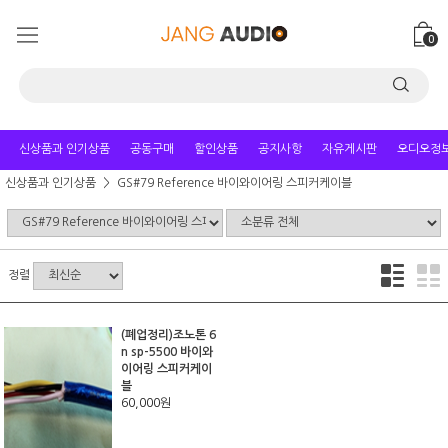
0
신상품과 인기상품
공동구매
할인상품
공지사항
자유게시판
오디오정
신상품과 인기상품
GS#79 Reference 바이와이어링 스피커케이블
정렬
(폐업정리)조노톤 6
n sp-5500 바이와
이어링 스피커케이
블
60,000원