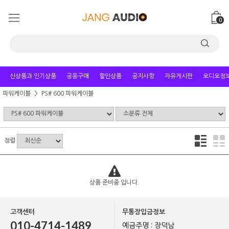
0
신상품과 인기상품
공동구매
할인상품
공지사항
자유게시판
오디오정
파워케이블
PS# 600 파워케이블
정렬
상품 준비중 입니다.
고객센터
무통장입금정보
010-4714-1489
예금주명 : 장덕남