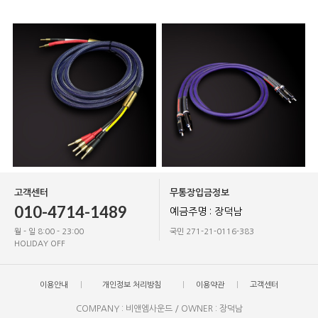
고객센터
무통장입금정보
010-4714-1489
예금주명 : 장덕남
월 - 일 8:00 - 23:00
국민 271-21-0116-383
HOLIDAY OFF
이용안내
개인정보 처리방침
이용약관
고객센터
COMPANY : 비앤엠사운드 / OWNER : 장덕남