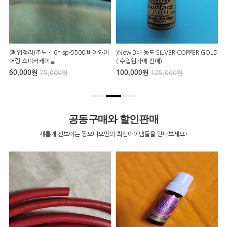
(폐업정리)조노톤 6n sp-5500 바이와이
)New 3배 농도 SILVER COPPER GOLD
P
어링 스피커케이블
( 수입원가에 판매)
60,000원
75,000원
100,000원
125,000원
9
공동구매와 할인판매
새롭게 선보이는 장오디오만의 최신아이템들을 만나보세요!