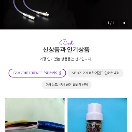
1/1
Best
신상품과 인기상품
가장 인기있는 상품들만 선보입니다.
GS # 79 REFERENCE 스피커케이블
MS #212 XLR 하이엔드 인터커넥터
2배 농도 H&H 금은 접점개선제