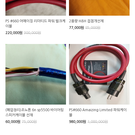
PS #660 어메이징 리미티드 파워 벌크케
2용량 H&H 접점개선제
이블
77,000원
85,000원
220,000원
300,000원
(폐업정리)조노톤 6n sp5500 바이어링
PS#660 Amaizing Limited 파워케이
스피커케이블 선재
블
60,000원
75,000원
980,000원
1,080,000원