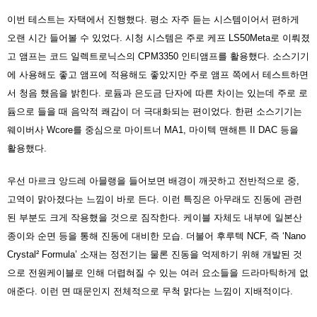
이번 테스트는 자택에서 진행했다. 평소 자주 듣는 시스템이어서 편하게
오랜 시간 들어볼 수 있었다. 시청 시스템은 주로 케프 LS50Meta로 이뤄졌
고 앰프는 코드 일렉트로닉스의 CPM3350 인티앰프를 활용했다. 소스기기
에 사용해도 좋고 앰프에 적용해도 좋았지만 주로 앰프 쪽에서 테스트하면
서 청음 했음을 밝힌다. 로듐과 은도금 단자에 따른 차이는 있는데 주로 로
듐으로 들을 때 음악적 쾌감이 더 극대화되는 편이었다. 한편 소스기기는
웨이버사 Wcore를 중심으로 마이트너 MA1, 마이텍 맨해튼 II DAC 등을
활용했다.
우선 마르크 앙드레 아믈랭을 들어보면 배경이 깨끗하고 전반적으로 중,
고역이 맑아졌다는 느낌이 바로 든다. 이런 특징은 아무래도 진동에 관련
된 부분도 크게 작용했을 것으로 짐작한다. 케이블 자체도 내부에 일본산
종이와 순면 등을 통해 진동에 대비한 모습. 더불어 후루텍 NCF, 즉 ‘Nano
Crystal² Formula’ 소재는 정전기는 물론 진동을 억제하기 위해 개발된 것
으로 전원케이블로 인해 더렵혀질 수 있는 여러 요소들을 드라마틱하게 없
애준다. 이런 면 때문인지 전체적으로 무척 맑다는 느낌이 지배적이다.