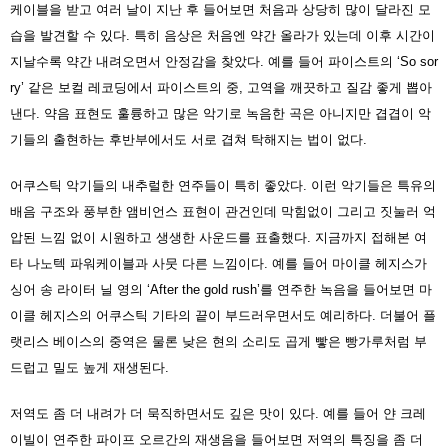
케이블을 받고 여러 날이 지난 후 들어보면 처음과 상당히 많이 달라진 모
습을 발견할 수 있다. 특히 음상은 처음엔 약간 올라가 있는데 이후 시간이
지날수록 약간 내려오면서 안정감을 찾았다. 예를 들어 파이스트의 ‘So sor
ry’ 같은 보컬 레코딩에서 파이스트의 중, 고역을 깨끗하고 질감 좋게 뽑아
낸다. 약음 표현도 훌륭하고 많은 악기로 녹음한 곡은 아니지만 겹겹이 악
기들의 출현하는 후반부에서도 서로 겹쳐 탁해지는 법이 없다.
어쿠스틱 악기들의 내추럴한 연주들이 특히 좋았다. 이런 악기들은 특유의
배음 구조와 풍부한 앰비언스 표현이 관건인데 막힘없이 그리고 짓눌러 억
압된 느낌 없이 시원하고 생생한 사운드를 표출했다. 지금까지 접해본 여
타 나노텍 파워케이블과 사뭇 다른 느낌이다. 예를 들어 마이클 헤지스가
싱어 송 라이터 닐 영의 ‘After the gold rush’를 연주한 녹음을 들어보면 마
이클 헤지스의 어쿠스틱 기타의 끝이 부드러우면서도 예리하다. 더불어 플
랫리스 베이스의 중역은 물론 낮은 현의 소리도 곱게 빻은 빵가루처럼 부
드럽고 밀도 높게 재생된다.
저역도 좀 더 내려가 더 묵직하면서도 깊은 맛이 있다. 예를 들어 얀 크레
이빌이 연주한 파이프 오르간의 재생음을 들어보면 저역의 특징을 좀 더