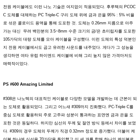
전원 케이블에도 이런 나노 기술은 여지없이 적용되었다. 후루텍의 PCOC
C 도체를 대체하는 PC Triple-C 구리 도체 위에 금과 은을 95% : 5% 비율
로 섞은 콜로이드 용액을 통해 도포한 것. 도체는 0.26mm 지름으로 아주
가는 대신 무려 백만분의 3.5~8mm 수준 크기의 금/은 초미립자를 도포한
105가닥의 대량 도체를 모아 케이블을 구성했다. 이런 도체의 특성 덕분인
지 전원 케이블에서도 곱고 유려한 사운드를 내주었다. 게다가 그 성능을
생각하면 여타 유럽 하이엔드 케이블에 비해 그리 높지 않은 가격마저도
매력적이었다.
PS #600 Amazing Limited
#308은 나노텍의 대표적인 케이블로 다양한 모델을 개발하는 데 근본이 되
는 도체로 활용되었다. 그리고 어느새 #309까지 진화했다. PC-Triple C를
중심 도체로 활용하되 주로 고주파 성분이 통과하는 표면엔 금과 은을 도
포한 것은 동일하다. 하지만 심선의 두께 및 절연 방식 등에서 차이를 보였
다. #309의 경우 도체의 두께가 직경 0.32mm 정도로 증가했다. 더불어 케
이블 하나에 심선을 70가닥을 투입했고 이 세 개를 합해 하나의 케이블로