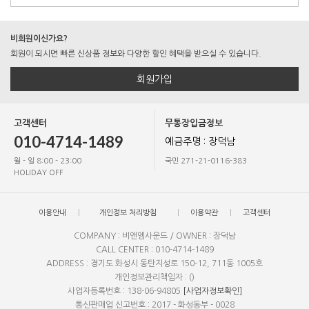
비회원이신가요?
회원이 되시면 빠른 신상품 정보와 다양한 할인 혜택을 받으실 수 있습니다.
회원가입
고객센터
무통장입금정보
010-4714-1489
예금주명 : 장덕남
월 - 일 8:00 - 23:00
국민 271-21-0116-383
HOLIDAY OFF
이용안내
개인정보 처리방침
이용약관
고객센터
COMPANY : 비앤엠사운드 / OWNER : 장덕남
CALL CENTER : 010-4714-1489
ADDRESS : 경기도 화성시 동탄지성로 150-12, 711동 1005호
개인정보관리책임자 : ()
사업자등록번호 : 138-06-94805
[사업자정보확인]
통신판매업 신고번호 : 2017 - 화성동부 - 0028