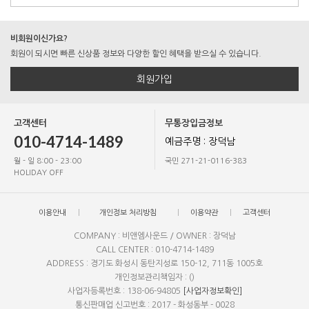
비회원이신가요?
회원이 되시면 빠른 신상품 정보와 다양한 할인 혜택을 받으실 수 있습니다.
회원가입
고객센터
무통장입금정보
010-4714-1489
예금주명 : 장덕남
월 - 일 8:00 - 23:00
국민 271-21-0116-383
HOLIDAY OFF
이용안내
개인정보 처리방침
이용약관
고객센터
COMPANY : 비앤엠사운드 / OWNER : 장덕남
CALL CENTER : 010-4714-1489
ADDRESS : 경기도 화성시 동탄지성로 150-12, 711동 1005호
개인정보관리책임자 : ()
사업자등록번호 : 138-06-94805
[사업자정보확인]
통신판매업 신고번호 : 2017 - 화성동부 - 0028