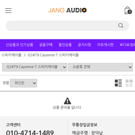
0
신상품과 인기상품
공동구매
할인상품
공지사항
자유게시판
오디오정
스피커케이블
GS#79 Cayenne-T 스피커케이블
정렬
상품 준비중 입니다.
고객센터
무통장입금정보
010-4714-1489
예금주명 : 장덕남