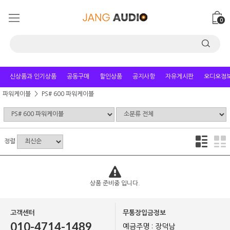
0
신상품과 인기상품
공동구매
할인상품
공지사항
자유게시판
오디오정
파워케이블
PS# 600 파워케이블
정렬
상품 준비중 입니다.
고객센터
무통장입금정보
010-4714-1489
예금주명 : 장덕남