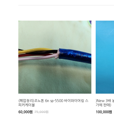
(폐업정리)조노톤 6n sp-5500 바이와이어링 스
)New 3배 
피커케이블
가에 판매)
60,000
원
75,000
원
100,000
원