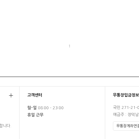
1
고객센터
무통장입금정보
국민 271-21-
월-일
08:00 - 23:00
예금주 : 장덕
휴일 근무
합니다.