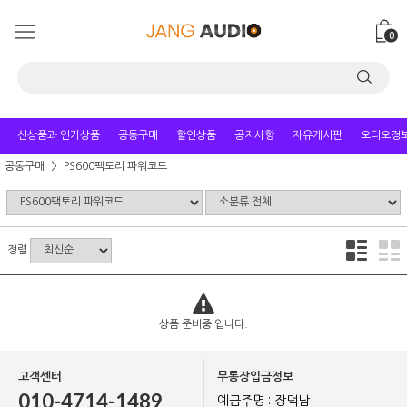
0
신상품과 인기상품
공동구매
할인상품
공지사항
자유게시판
오디오정
공동구매
PS600팩토리 파워코드
정렬
상품 준비중 입니다.
고객센터
무통장입금정보
010-4714-1489
예금주명 : 장덕남