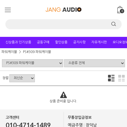
0
신상품과 인기상품
공동구매
할인상품
공지사항
자유게시판
오디오정
파워케이블
PS#309 파워케이블
정렬
상품 준비중 입니다.
고객센터
무통장입금정보
010-4714-1489
예금주명 : 장덕남