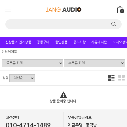
0
신상품과 인기상품
공동구매
할인상품
공지사항
자유게시판
오디오정
인터케이블
정렬
상품 준비중 입니다.
고객센터
무통장입금정보
010-4714-1489
예금주명 : 장덕남