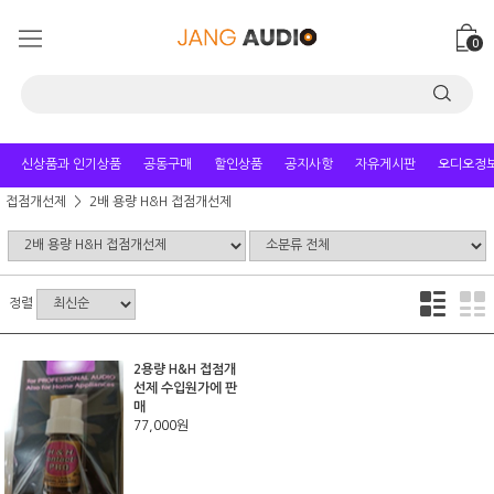
0
신상품과 인기상품
공동구매
할인상품
공지사항
자유게시판
오디오정
접점개선제
2배 용량 H&H 접점개선제
정렬
2용량 H&H 접점개
선제 수입원가에 판
매
77,000원