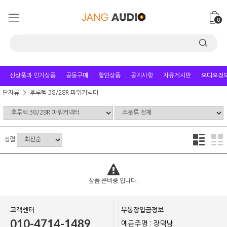
0
신상품과 인기상품
공동구매
할인상품
공지사항
자유게시판
오디오정
단자류
후루텍 38/28R 파워커넥터
정렬
상품 준비중 입니다.
고객센터
무통장입금정보
010-4714-1489
예금주명 : 장덕남