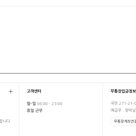
고객센터
무통장입금정보
국민 271-21-
월-일
08:00 - 23:00
예금주 : 장덕
휴일 근무
합니다.