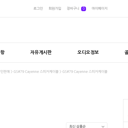
로그인
회원가입
장바구니
0
마이페이지
사항
자유게시판
오디오정보
할인판매
>
GS#79 Cayenne 스피커케이블
>
GS#79 Cayenne 스피커케이블