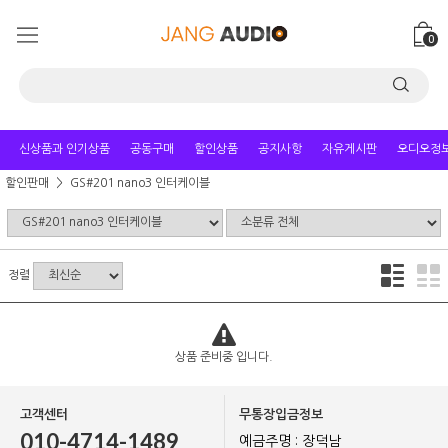
0
신상품과 인기상품
공동구매
할인상품
공지사항
자유게시판
오디오정
할인판매
GS#201 nano3 인터케이블
정렬
상품 준비중 입니다.
고객센터
무통장입금정보
010-4714-1489
예금주명 : 장덕남