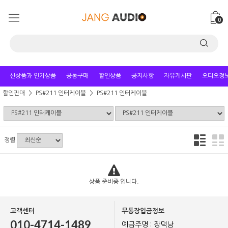
0
신상품과 인기상품
공동구매
할인상품
공지사항
자유게시판
오디오정
할인판매
PS#211 인터케이블
PS#211 인터케이블
정렬
상품 준비중 입니다.
고객센터
무통장입금정보
010-4714-1489
예금주명 : 장덕남