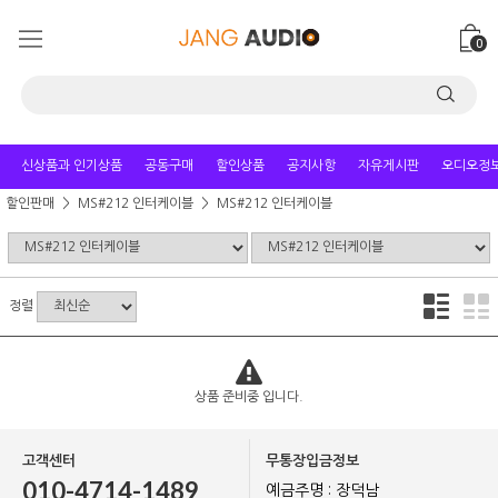
0
신상품과 인기상품
공동구매
할인상품
공지사항
자유게시판
오디오정
할인판매
MS#212 인터케이블
MS#212 인터케이블
정렬
상품 준비중 입니다.
고객센터
무통장입금정보
010-4714-1489
예금주명 : 장덕남