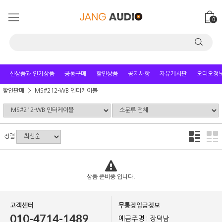
0
신상품과 인기상품
공동구매
할인상품
공지사항
자유게시판
오디오정
할인판매
MS#212-WB 인터케이블
정렬
상품 준비중 입니다.
고객센터
무통장입금정보
010-4714-1489
예금주명 : 장덕남