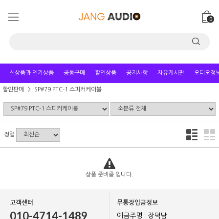
0
신상품과 인기상품
공동구매
할인상품
공지사항
자유게시판
오디오정
할인판매
SP#79 PTC-1 스피커케이블
정렬
상품 준비중 입니다.
고객센터
무통장입금정보
010-4714-1489
예금주명 : 장덕남