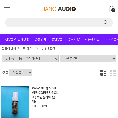
0
신상품과 인기상품
공동구매
할인상품
공지사항
자유게시판
오디오정
접점개선제
2배 농도 H&H 접점개선제
정렬
)New 3배 농도 SIL
VER COPPER GOL
D ( 수입원가에 판
매)
100,000원